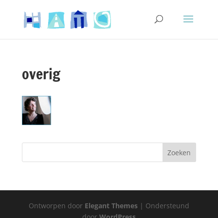
overig
Ontworpen door
Elegant Themes
| Ondersteund
door
WordPress